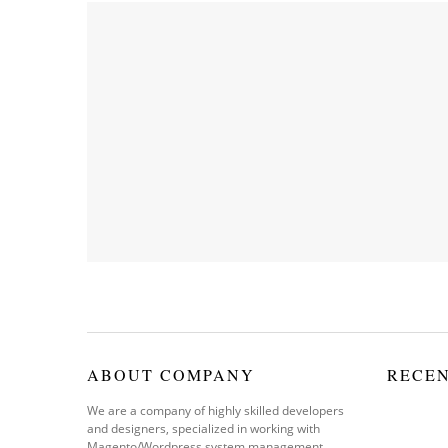
ABOUT COMPANY
RECE
We are a company of highly skilled developers
and designers, specialized in working with
Magento/Wordpress system management