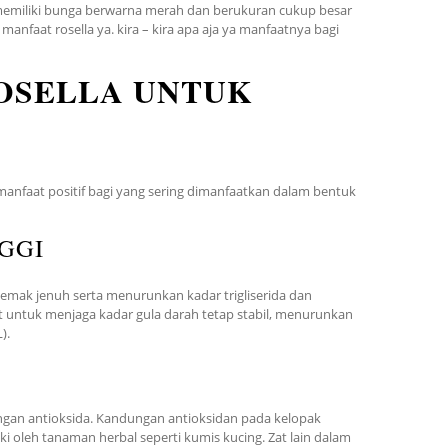
la memiliki bunga berwarna merah dan berukuran cukup besar
anfaat rosella ya. kira – kira apa aja ya manfaatnya bagi
OSELLA UNTUK
anfaat positif bagi yang sering dimanfaatkan dalam bentuk
GGI
ak jenuh serta menurunkan kadar trigliserida dan
aat untuk menjaga kadar gula darah tetap stabil, menurunkan
).
ngan antioksida. Kandungan antioksidan pada kelopak
iki oleh tanaman herbal seperti kumis kucing. Zat lain dalam