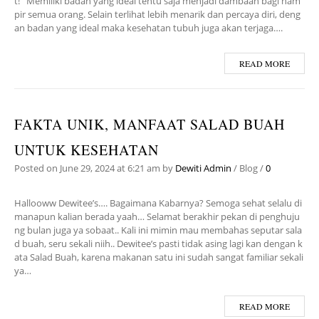
t! Memiliki badan yang ideal tentu saja menjadi dambaan bagi ham
pir semua orang. Selain terlihat lebih menarik dan percaya diri, deng
an badan yang ideal maka kesehatan tubuh juga akan terjaga….
READ MORE
FAKTA UNIK, MANFAAT SALAD BUAH
UNTUK KESEHATAN
Posted on
June 29, 2024
at 6:21 am
by
Dewiti Admin
/
Blog
/
0
Hallooww Dewitee’s…. Bagaimana Kabarnya? Semoga sehat selalu di
manapun kalian berada yaah… Selamat berakhir pekan di penghuju
ng bulan juga ya sobaat.. Kali ini mimin mau membahas seputar sala
d buah, seru sekali niih.. Dewitee’s pasti tidak asing lagi kan dengan k
ata Salad Buah, karena makanan satu ini sudah sangat familiar sekali
ya…
READ MORE