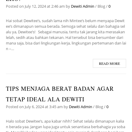
Posted on
July 12, 2024
at 2:46 am
by
Dewiti Admin
/
Blog
/
0
Hai sobat Dewitee’s, sudah lama nih Mintee’s belum menyapa Dewit
ee’s dimanapun semua berada. Semoga sehat selalu dan bahagia sel
alu ya, Dewitee’s! Sebagai manusia, tentu tak jarang kita merasakan
lelah, sedih atau bahkan tekanan. Hal tersebut bisa bersumber dari
mana saja, bisa dari lingkungan kerja, lingkungan pertemanan dan lai
n –…
READ MORE
TIPS MENJAGA BERAT BADAN AGAR
TETAP IDEAL ALA DEWITI
Posted on
July 6, 2024
at 3:45 am
by
Dewiti Admin
/
Blog
/
0
Halo sobat Dewitee’s, apa kabar nihh? Sehat selalu dimanapun kalia
n berada yaa. Jangan lupa juga untuk senantiasa berbahagia ya soba