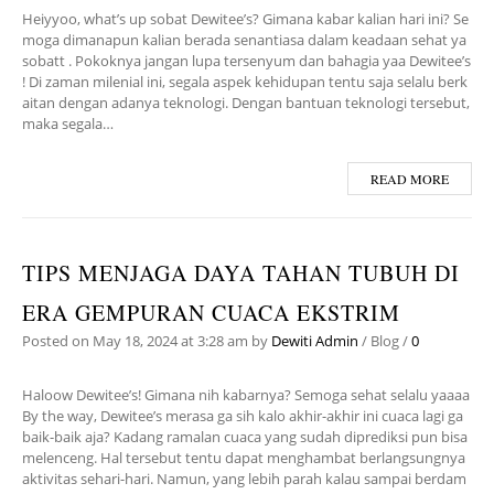
Heiyyoo, what’s up sobat Dewitee’s? Gimana kabar kalian hari ini? Se
moga dimanapun kalian berada senantiasa dalam keadaan sehat ya
sobatt . Pokoknya jangan lupa tersenyum dan bahagia yaa Dewitee’s
! Di zaman milenial ini, segala aspek kehidupan tentu saja selalu berk
aitan dengan adanya teknologi. Dengan bantuan teknologi tersebut,
maka segala…
READ MORE
TIPS MENJAGA DAYA TAHAN TUBUH DI
ERA GEMPURAN CUACA EKSTRIM
Posted on
May 18, 2024
at 3:28 am
by
Dewiti Admin
/
Blog
/
0
Haloow Dewitee’s! Gimana nih kabarnya? Semoga sehat selalu yaaaa
By the way, Dewitee’s merasa ga sih kalo akhir-akhir ini cuaca lagi ga
baik-baik aja? Kadang ramalan cuaca yang sudah diprediksi pun bisa
melenceng. Hal tersebut tentu dapat menghambat berlangsungnya
aktivitas sehari-hari. Namun, yang lebih parah kalau sampai berdam