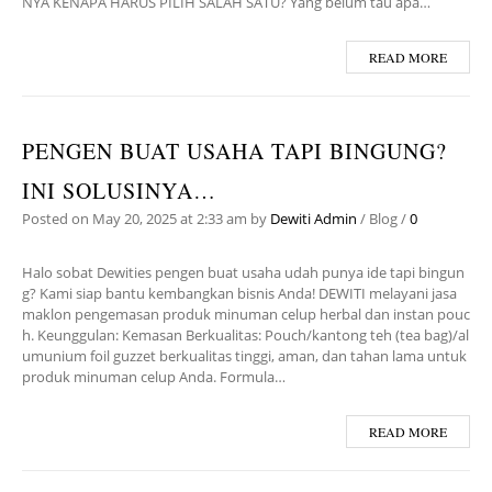
NYA KENAPA HARUS PILIH SALAH SATU? Yang belum tau apa…
READ MORE
PENGEN BUAT USAHA TAPI BINGUNG?
INI SOLUSINYA…
Posted on
May 20, 2025
at 2:33 am
by
Dewiti Admin
/
Blog
/
0
Halo sobat Dewities pengen buat usaha udah punya ide tapi bingun
g? Kami siap bantu kembangkan bisnis Anda! DEWITI melayani jasa
maklon pengemasan produk minuman celup herbal dan instan pouc
h. Keunggulan: Kemasan Berkualitas: Pouch/kantong teh (tea bag)/al
umunium foil guzzet berkualitas tinggi, aman, dan tahan lama untuk
produk minuman celup Anda. Formula…
READ MORE