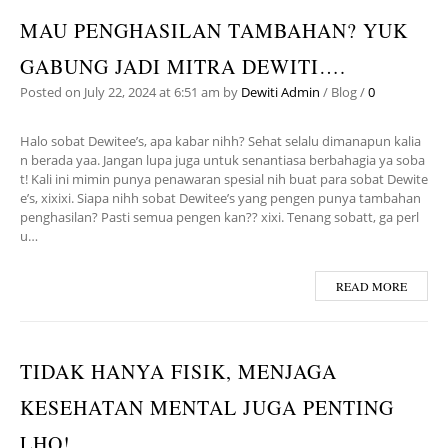
MAU PENGHASILAN TAMBAHAN? YUK
GABUNG JADI MITRA DEWITI….
Posted on
July 22, 2024
at 6:51 am
by
Dewiti Admin
/
Blog
/
0
Halo sobat Dewitee’s, apa kabar nihh? Sehat selalu dimanapun kalia
n berada yaa. Jangan lupa juga untuk senantiasa berbahagia ya soba
t! Kali ini mimin punya penawaran spesial nih buat para sobat Dewite
e’s, xixixi. Siapa nihh sobat Dewitee’s yang pengen punya tambahan
penghasilan? Pasti semua pengen kan?? xixi. Tenang sobatt, ga perl
u…
READ MORE
TIDAK HANYA FISIK, MENJAGA
KESEHATAN MENTAL JUGA PENTING
LHO!