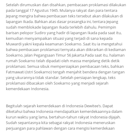
Setelah dirumuskan dan disahkan, pembacaan proklamasi dilakukan
pada tanggal 17 Agustus 1945. Mulanya rakyat dan para tentara
Jepang mengira bahwa pembacaan teks tersebut akan dilakukan di
lapangan Ikada. Bahkan atas dasar prasangka ini, tentara Jepang
sudah memblokade lapangan Ikada terlebih dahulu. Pemimpin
barisan pelopor Sudiro yang hadir di lapangan Ikada pada saat itu,
kemudian menyampaikan situasi yang terjadi di sana kepada
Muwardi yakni kepala keamanan Soekarno. Saat itu ia mengetahui
bahwa pembacaan proklamasi ternyata akan diikrarkan di kediaman
Soekarno, Jalan Pegangsaan Timur 56 Jakarta.Pada saat itu, halaman
rumah Soekarno telah dipadati oleh massa menjelang detik detik
proklamasi. Semua sibuk mempersiapkan pembacaan teks, bahkan
Fatmawati (istri Soekarno) tengah menjahit bendera dengan tangan
yang ukurannya tidak standar. Setelah persiapan lengkap, teks
proklamasi dibacakan oleh Soekarno yang menjadi sejarah
kemerdekaan Indonesia.
Begitulah sejarah kemerdekaan di Indonesia Dewitee’s. Dapat
diketahui bahwa Indonesia mendapatkan kemerdekaannya dalam
kurun waktu yang lama, bertahun-tahun rakyat Indonesia dijajah.
Sudah sepantasnya kita sebagai rakyat Indonesia meneruskan
perjuangan para pahlawan dengan cara mengisi kemerdekaan