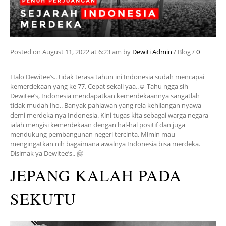
Posted on
August 11, 2022
at 6:23 am
by
Dewiti Admin
/
Blog
/
0
Halo Dewitee’s.. tidak terasa tahun ini Indonesia sudah mencapai
kemerdekaan yang ke 77. Cepat sekali yaa..☺ Tahu ngga sih
Dewitee’s, Indonesia mendapatkan kemerdekaannya sangatlah
tidak mudah lho.. Banyak pahlawan yang rela kehilangan nyawa
demi merdeka nya Indonesia. Kini tugas kita sebagai warga negara
ialah mengisi kemerdekaan dengan hal-hal positif dan juga
mendukung pembangunan negeri tercinta. Mimin mau
mengingatkan nih bagaimana awalnya Indonesia bisa merdeka.
Disimak ya Dewitee’s.. 🤗
JEPANG KALAH PADA
SEKUTU